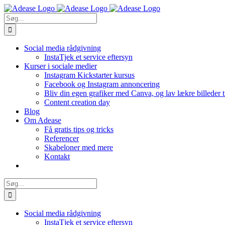
Skip
to
Søg
content
efter:
Social media rådgivning
InstaTjek et service eftersyn
Kurser i sociale medier
Instagram Kickstarter kursus
Facebook og Instagram annoncering
Bliv din egen grafiker med Canva, og lav lækre billeder 
Content creation day
Blog
Om Adease
Få gratis tips og tricks
Referencer
Skabeloner med mere
Kontakt
Søg
efter:
Social media rådgivning
InstaTjek et service eftersyn