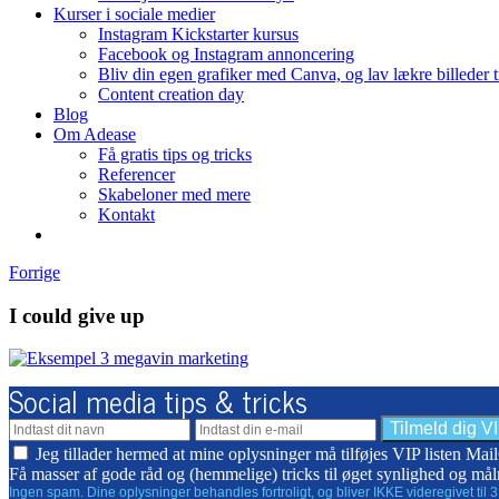
Kurser i sociale medier
Instagram Kickstarter kursus
Facebook og Instagram annoncering
Bliv din egen grafiker med Canva, og lav lækre billeder 
Content creation day
Blog
Om Adease
Få gratis tips og tricks
Referencer
Skabeloner med mere
Kontakt
Forrige
I could give up
Social media tips & tricks
Jeg tillader hermed at mine oplysninger må tilføjes VIP listen Ma
Få masser af gode råd og (hemmelige) tricks til øget synlighed og mål
Ingen spam. Dine oplysninger behandles fortroligt, og bliver IKKE videregivet til 3