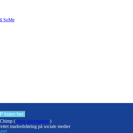
til SoMe
ilChimp (
more information
)
rettet markedsføring på sociale medier
.part