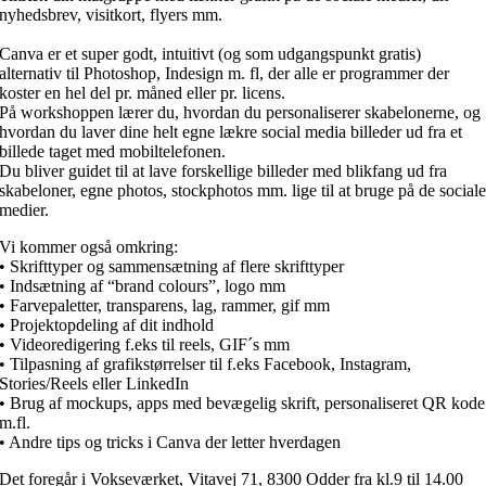
nyhedsbrev, visitkort, flyers mm.⁠
Canva er et super godt, intuitivt (og som udgangspunkt gratis)
alternativ til Photoshop, Indesign m. fl, der alle er programmer der
koster en hel del pr. måned eller pr. licens.
På workshoppen lærer du, hvordan du personaliserer skabelonerne, og
hvordan du laver dine helt egne lækre social media billeder ud fra et
billede taget med mobiltelefonen.
Du bliver guidet til at lave forskellige billeder med blikfang ud fra
skabeloner, egne photos, stockphotos mm. lige til at bruge på de social
medier.
Vi kommer også omkring:
• Skrifttyper og sammensætning af flere skrifttyper
• Indsætning af “brand colours”, logo mm
• Farvepaletter, transparens, lag, rammer, gif mm
• Projektopdeling af dit indhold
• Videoredigering f.eks til reels, GIF´s mm
• Tilpasning af grafikstørrelser til f.eks Facebook, Instagram,
Stories/Reels eller LinkedIn
• Brug af mockups, apps med bevægelig skrift, personaliseret QR kode
m.fl.
• Andre tips og tricks i Canva der letter hverdagen
Det foregår i Vokseværket, Vitavej 71, 8300 Odder fra kl.9 til 14.00