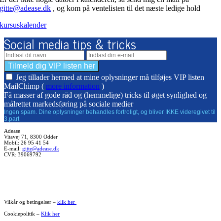
gitte@adease.dk
, og kom på ventelisten til det næste ledige hold
kursuskalender
Social media tips & tricks
Jeg tillader hermed at mine oplysninger må tilføjes VIP listen
MailChimp (
more information
)
Få masser af gode råd og (hemmelige) tricks til øget synlighed og
målrettet markedsføring på sociale medier
Ingen spam. Dine oplysninger behandles fortroligt, og bliver IKKE videregivet til
3.part
Adease
Vitavej 71, 8300 Odder
Mobil: 26 95 41 54
E-mail:
gitte@adease.dk
CVR: 39069792
Vilkår og betingelser –
klik her
Cookiepolitik –
Klik her