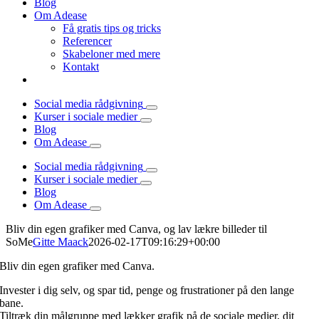
Blog
Om Adease
Få gratis tips og tricks
Referencer
Skabeloner med mere
Kontakt
Social media rådgivning
Kurser i sociale medier
Blog
Om Adease
Social media rådgivning
Kurser i sociale medier
Blog
Om Adease
Bliv din egen grafiker med Canva, og lav lækre billeder til
SoMe
Gitte Maack
2026-02-17T09:16:29+00:00
Bliv din egen grafiker med Canva.
Invester i dig selv, og spar tid, penge og frustrationer på den lange
bane.
Tiltræk din målgruppe med lækker grafik på de sociale medier, dit