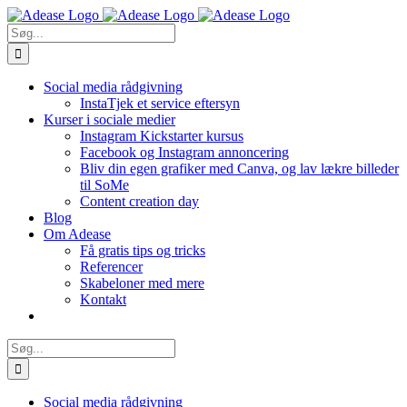
Skip
to
Søg
content
efter:
Social media rådgivning
InstaTjek et service eftersyn
Kurser i sociale medier
Instagram Kickstarter kursus
Facebook og Instagram annoncering
Bliv din egen grafiker med Canva, og lav lækre billeder
til SoMe
Content creation day
Blog
Om Adease
Få gratis tips og tricks
Referencer
Skabeloner med mere
Kontakt
Søg
efter:
Social media rådgivning