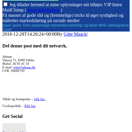
Jeg tillader hermed at mine oplysninger må tilføjes VIP listen
MailChimp (
more information
)
Få masser af gode råd og (hemmelige) tricks til øget synlighed og
målrettet markedsføring på sociale medier
Ingen spam. Dine oplysninger behandles fortroligt, og bliver IKKE videregivet til
3.part
2018-12-28T14:26:24+00:00
By
Gitte Maack
|
Del denne post med dit netværk.
Facebook
X
WhatsApp
Pinterest
Vk
Xing
E-
Adease
Vitavej 71, 8300 Odder
mail
Mobil: 26 95 41 54
E-mail:
gitte@adease.dk
CVR: 39069792
Vilkår og betingelser –
klik her
Cookiepolitik –
Klik her
Get Social