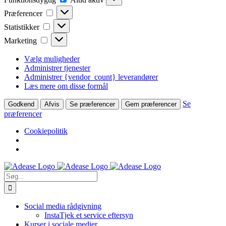
Præferencer
Præferencer
Statistikker
Statistikker
Marketing
Marketing
Vælg muligheder
Administrer tjenester
Administrer {vendor_count} leverandører
Læs mere om disse formål
Se
Godkend
Afvis
Se præferencer
Gem præferencer
præferencer
Cookiepolitik
Skip
to
Søg
content
efter:
Social media rådgivning
InstaTjek et service eftersyn
Kurser i sociale medier