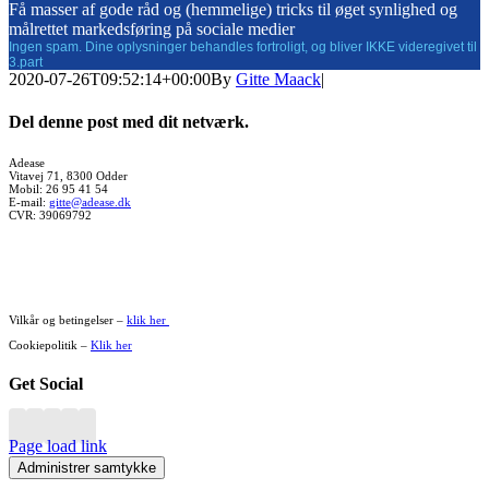
Få masser af gode råd og (hemmelige) tricks til øget synlighed og
målrettet markedsføring på sociale medier
Ingen spam. Dine oplysninger behandles fortroligt, og bliver IKKE videregivet til
3.part
2020-07-26T09:52:14+00:00
By
Gitte Maack
|
Del denne post med dit netværk.
Facebook
X
WhatsApp
Pinterest
Vk
Xing
E-
Adease
Vitavej 71, 8300 Odder
mail
Mobil: 26 95 41 54
E-mail:
gitte@adease.dk
CVR: 39069792
Vilkår og betingelser –
klik her
Cookiepolitik –
Klik her
Get Social
Page load link
Administrer samtykke
Go