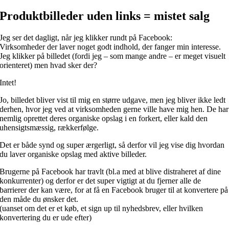
Produktbilleder uden links = mistet salg
Jeg ser det dagligt, når jeg klikker rundt på Facebook:
Virksomheder der laver noget godt indhold, der fanger min interesse.
Jeg klikker på billedet (fordi jeg – som mange andre – er meget visuelt
orienteret) men hvad sker der?
Intet!
Jo, billedet bliver vist til mig en større udgave, men jeg bliver ikke ledt
derhen, hvor jeg ved at virksomheden gerne ville have mig hen. De har
nemlig oprettet deres organiske opslag i en forkert, eller kald den
uhensigtsmæssig, rækkerfølge.
Det er både synd og super ærgerligt, så derfor vil jeg vise dig hvordan
du laver organiske opslag med aktive billeder.
Brugerne på Facebook har travlt (bl.a med at blive distraheret af dine
konkurrenter) og derfor er det super vigtigt at du fjerner alle de
barrierer der kan være, for at få en Facebook bruger til at konvertere på
den måde du ønsker det.
(uanset om det er et køb, et sign up til nyhedsbrev, eller hvilken
konvertering du er ude efter)