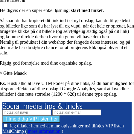
blive fristet af.
Heldigvis der en super enkel løsning:
start med linket.
Så snart du har kopieret dit link ind i et nyt opslag, kan du tilføje tekst
og billeder lige som du har lyst til, og vupti, når det hele er oprettet, ka
brugerne klik
ke på dit billede (og selvfølgelig stadig også på dit link)
og komme direkte derhen hvor du gerne vil have dem hen.
Nemlig til produktet i din webshop der fangede deres interesse, og på
den måde har du større chance for at brugerens klik også bliver til et
salg.
Rigtig god fornøjelse med dine organiske opslag.
// Gitte Maack
P.s. Husk altid at lave UTM koder på dine links, så du har mulighed fo
at spore effekten af dine opslag i Google Analytics, samt at lave dine
billeder i den rette størrelse (1200 * 628) til denne type opslag.
Social media tips & tricks
Jeg tillader hermed at mine oplysninger må tilføjes VIP listen
MailChimp (
more information
)