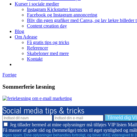
Kurser i sociale medier
Instagram Kickstarter kursus
Facebook og Instagram annoncering
Bliv din egen grafiker med Canva, og lav lækre billeder 
Content creation day
Blog
Om Adease
Få gratis tips og tricks
Referencer
Skabeloner med mere
Kontakt
Forrige
Sommerferie læsning
Social media tips & tricks
Jeg tillader hermed at mine oplysninger må tilføjes VIP listen Ma
Få masser af gode råd og (hemmelige) tricks til øget synlighed og mål
Ingen spam. Dine oplysninger behandles fortroligt, og bliver IKKE videregivet til 3