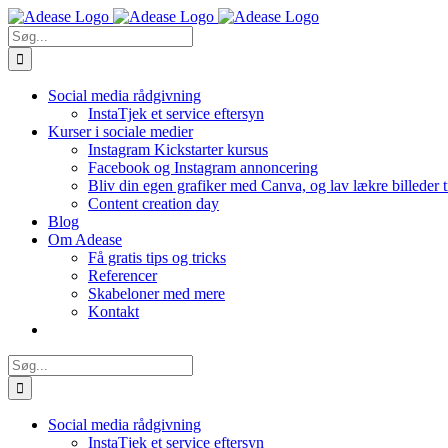
Skip
to
Søg
content
efter:
Social media rådgivning
InstaTjek et service eftersyn
Kurser i sociale medier
Instagram Kickstarter kursus
Facebook og Instagram annoncering
Bliv din egen grafiker med Canva, og lav lækre billeder 
Content creation day
Blog
Om Adease
Få gratis tips og tricks
Referencer
Skabeloner med mere
Kontakt
Søg
efter:
Social media rådgivning
InstaTjek et service eftersyn