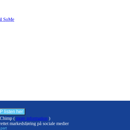
til SoMe
ilChimp (
more information
)
rettet markedsføring på sociale medier
.part