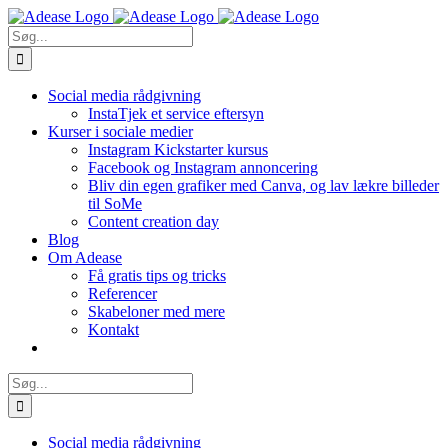
Skip
to
Søg
content
efter:
Social media rådgivning
InstaTjek et service eftersyn
Kurser i sociale medier
Instagram Kickstarter kursus
Facebook og Instagram annoncering
Bliv din egen grafiker med Canva, og lav lækre billeder
til SoMe
Content creation day
Blog
Om Adease
Få gratis tips og tricks
Referencer
Skabeloner med mere
Kontakt
Søg
efter:
Social media rådgivning