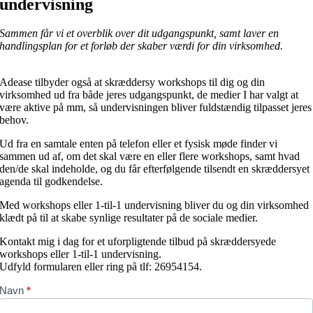
undervisning
Sammen får vi et overblik over dit udgangspunkt, samt laver en
handlingsplan for et forløb der skaber værdi for din virksomhed.
Adease tilbyder også at skræddersy workshops til dig og din
virksomhed ud fra både jeres udgangspunkt, de medier I har valgt at
være aktive på mm, så undervisningen bliver fuldstændig tilpasset jeres
behov.
Ud fra en samtale enten på telefon eller et fysisk møde finder vi
sammen ud af, om det skal være en eller flere workshops, samt hvad
den/de skal indeholde, og du får efterfølgende tilsendt en skræddersyet
agenda til godkendelse.
Med workshops eller 1-til-1 undervisning bliver du og din virksomhed
klædt på til at skabe synlige resultater på de sociale medier.
Kontakt mig i dag for et uforpligtende tilbud på skræddersyede
workshops eller 1-til-1 undervisning.
Udfyld formularen eller ring på tlf: 26954154.
Kontakt
Navn
*