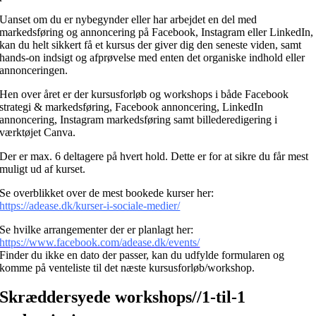
Uanset om du er nybegynder eller har arbejdet en del med
markedsføring og annoncering på Facebook, Instagram eller LinkedIn,
kan du helt sikkert få et kursus der giver dig den seneste viden, samt
hands-on indsigt og afprøvelse med enten det organiske indhold eller
annonceringen.
Hen over året er der kursusforløb og workshops i både Facebook
strategi & markedsføring, Facebook annoncering, LinkedIn
annoncering, Instagram markedsføring samt billederedigering i
værktøjet Canva.
Der er max. 6 deltagere på hvert hold. Dette er for at sikre du får mest
muligt ud af kurset.
Se overblikket over de mest bookede kurser her:
https://adease.dk/kurser-i-sociale-medier/
Se hvilke arrangementer der er planlagt her:
https://www.facebook.com/adease.dk/events/
Finder du ikke en dato der passer, kan du udfylde formularen og
komme på venteliste til det næste kursusforløb/workshop.
Skræddersyede workshops//1-til-1