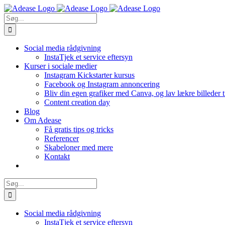
Skip
to
Søg
content
efter:
Social media rådgivning
InstaTjek et service eftersyn
Kurser i sociale medier
Instagram Kickstarter kursus
Facebook og Instagram annoncering
Bliv din egen grafiker med Canva, og lav lækre billeder 
Content creation day
Blog
Om Adease
Få gratis tips og tricks
Referencer
Skabeloner med mere
Kontakt
Søg
efter:
Social media rådgivning
InstaTjek et service eftersyn