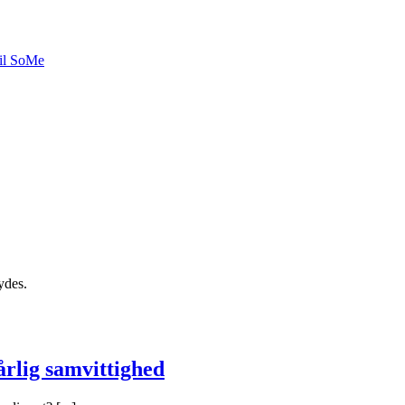
til SoMe
ydes.
dårlig samvittighed