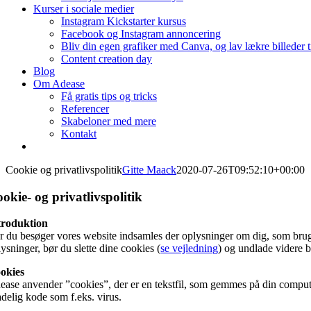
Kurser i sociale medier
Instagram Kickstarter kursus
Facebook og Instagram annoncering
Bliv din egen grafiker med Canva, og lav lækre billeder 
Content creation day
Blog
Om Adease
Få gratis tips og tricks
Referencer
Skabeloner med mere
Kontakt
Cookie og privatlivspolitik
Gitte Maack
2020-07-26T09:52:10+00:00
okie- og privatlivspolitik
troduktion
r du besøger vores website indsamles der oplysninger om dig, som bruges 
ysninger, bør du slette dine cookies (
se vejledning
) og undlade videre b
okies
ease anvender ”cookies”, der er en tekstfil, som gemmes på din computer
adelig kode som f.eks. virus.