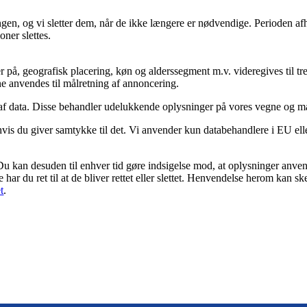
vningen, og vi sletter dem, når de ikke længere er nødvendige. Perioden
oner slettes.
 på, geografisk placering, køn og alderssegment m.v. videregives til tr
rne anvendes til målretning af annoncering.
 af data. Disse behandler udelukkende oplysninger på vores vegne og m
is du giver samtykke til det. Vi anvender kun databehandlere i EU eller
 Du kan desuden til enhver tid gøre indsigelse mod, at oplysninger anven
har du ret til at de bliver rettet eller slettet. Henvendelse herom kan s
t
.