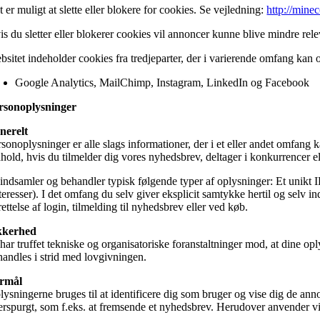
 er muligt at slette eller blokere for cookies. Se vejledning:
http://mine
is du sletter eller blokerer cookies vil annoncer kunne blive mindre rel
bsitet indeholder cookies fra tredjeparter, der i varierende omfang kan 
Google Analytics, MailChimp, Instagram, LinkedIn og Facebook
rsonoplysninger
nerelt
rsonoplysninger er alle slags informationer, der i et eller andet omfang 
hold, hvis du tilmelder dig vores nyhedsbrev, deltager i konkurrencer ell
 indsamler og behandler typisk følgende typer af oplysninger: Et unikt I
nteresser). I det omfang du selv giver eksplicit samtykke hertil og selv
ettelse af login, tilmelding til nyhedsbrev eller ved køb.
kkerhed
har truffet tekniske og organisatoriske foranstaltninger mod, at dine opl
handles i strid med lovgivningen.
rmål
ysningerne bruges til at identificere dig som bruger og vise dig de anno
terspurgt, som f.eks. at fremsende et nyhedsbrev. Herudover anvender vi 