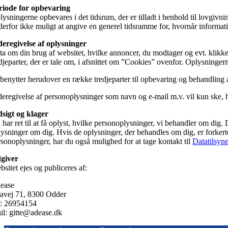
riode for opbevaring
lysningerne opbevares i det tidsrum, der er tilladt i henhold til lovgi
derfor ikke muligt at angive en generel tidsramme for, hvornår informati
deregivelse af oplysninger
ta om din brug af websitet, hvilke annoncer, du modtager og evt. klikker
edjeparter, der er tale om, i afsnittet om ”Cookies” ovenfor. Oplysninge
 benytter herudover en række tredjeparter til opbevaring og behandling
deregivelse af personoplysninger som navn og e-mail m.v. vil kun ske, hv
dsigt og klager
 har ret til at få oplyst, hvilke personoplysninger, vi behandler om dig.
ysninger om dig. Hvis de oplysninger, der behandles om dig, er forkerte 
rsonoplysninger, har du også mulighed for at tage kontakt til
Datatilsyne
giver
sitet ejes og publiceres af:
ease
tavej 71, 8300 Odder
f: 26954154
il: gitte@adease.dk