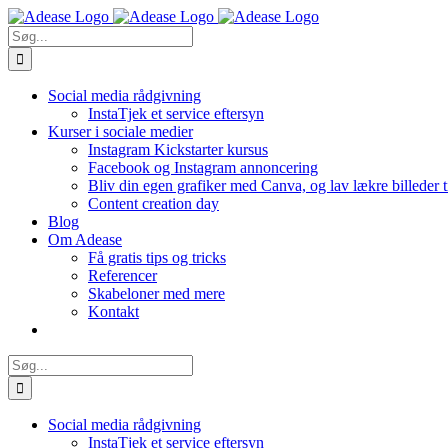
Skip
to
Søg
content
efter:
Social media rådgivning
InstaTjek et service eftersyn
Kurser i sociale medier
Instagram Kickstarter kursus
Facebook og Instagram annoncering
Bliv din egen grafiker med Canva, og lav lækre billeder 
Content creation day
Blog
Om Adease
Få gratis tips og tricks
Referencer
Skabeloner med mere
Kontakt
Søg
efter:
Social media rådgivning
InstaTjek et service eftersyn