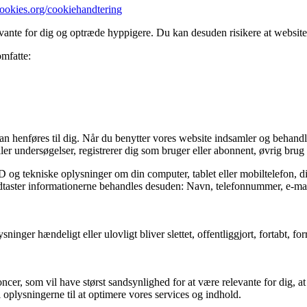
cookies.org/cookiehandtering
evante for dig og optræde hyppigere. Du kan desuden risikere at websitet
omfatte:
kan henføres til dig. Når du benytter vores website indsamler og behandl
er undersøgelser, registrerer dig som bruger eller abonnent, øvrig brug a
D og tekniske oplysninger om din computer, tablet eller mobiltelefon, d
 indtaster informationerne behandles desuden: Navn, telefonnummer, e-mai
ysninger hændeligt eller ulovligt bliver slettet, offentliggjort, fortabt
ncer, som vil have størst sandsynlighed for at være relevante for dig, at
oplysningerne til at optimere vores services og indhold.