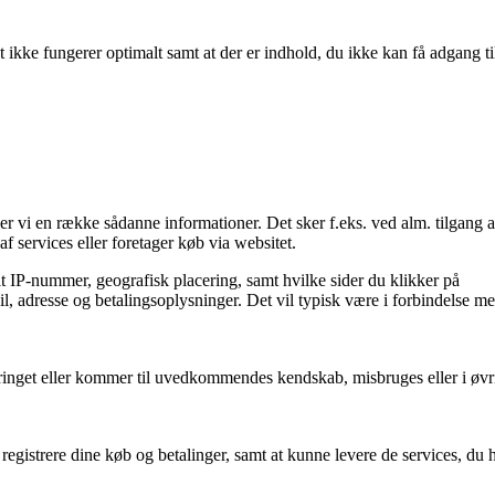
 ikke fungerer optimalt samt at der er indhold, du ikke kan få adgang ti
er vi en række sådanne informationer. Det sker f.eks. ved alm. tilgang a
f services eller foretager køb via websitet.
it IP-nummer, geografisk placering, samt hvilke sider du klikker på
l, adresse og betalingsoplysninger. Det vil typisk være i forbindelse m
, forringet eller kommer til uvedkommendes kendskab, misbruges eller i øvr
 registrere dine køb og betalinger, samt at kunne levere de services, du 