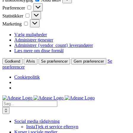
Præferencer
Præferencer
Statistikker
Statistikker
Marketing
Marketing
Vælg muligheder
Administrer tjenester
Administrer {vendor_count} leverandører
Læs mere om disse formål
Se
Godkend
Afvis
Se præferencer
Gem præferencer
præferencer
Cookiepolitik
Skip
to
Søg
content
efter:
Social media rådgivning
InstaTjek et service eftersyn
Kurser i sociale medier