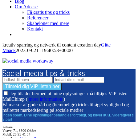
Blog
Om Adease
Få gratis tips og tricks
Referencer
Skabeloner med mere
Kontakt
kreativ sparring og netværk til content creation day
Gitte
Maack
2023-09-21T19:40:53+00:00
Social media tips & tricks
Jeg tillader hermed at mine oplysninger må tilføjes VIP listen
MailChimp (
more information
)
Få masser af gode råd og (hemmelige) tricks til øget synlighed og
målrettet markedsføring på sociale medier
Ingen spam. Dine oplysninger behandles fortroligt, og bliver IKKE videregivet til
3.part
Adease
Vitavej 71, 8300 Odder
Mobil: 26 95 41 54
E-mail:
gitte@adease.dk