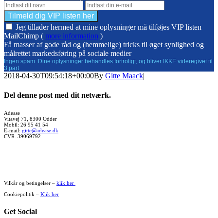
Jeg tillader hermed at mine oplysninger må tilføjes VIP listen
MailChimp (
more information
)
Få masser af gode råd og (hemmelige) tricks til øget synlighed og
målrettet markedsføring på sociale medier
Ingen spam. Dine oplysninger behandles fortroligt, og bliver IKKE videregivet til
3.part
2018-04-30T09:54:18+00:00
By
Gitte Maack
|
Del denne post med dit netværk.
Facebook
X
WhatsApp
Pinterest
Vk
Xing
E-
Adease
Vitavej 71, 8300 Odder
mail
Mobil: 26 95 41 54
E-mail:
gitte@adease.dk
CVR: 39069792
Vilkår og betingelser –
klik her
Cookiepolitik –
Klik her
Get Social