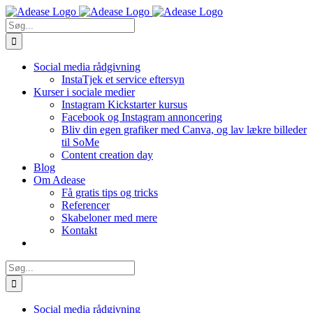
Skip
to
Søg
content
efter:
Social media rådgivning
InstaTjek et service eftersyn
Kurser i sociale medier
Instagram Kickstarter kursus
Facebook og Instagram annoncering
Bliv din egen grafiker med Canva, og lav lækre billeder
til SoMe
Content creation day
Blog
Om Adease
Få gratis tips og tricks
Referencer
Skabeloner med mere
Kontakt
Søg
efter:
Social media rådgivning