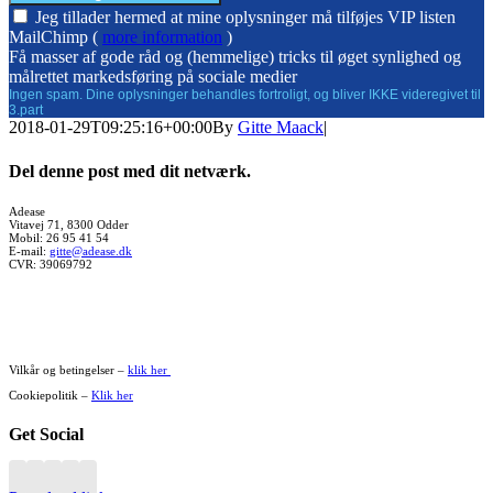
Jeg tillader hermed at mine oplysninger må tilføjes VIP listen
MailChimp (
more information
)
Få masser af gode råd og (hemmelige) tricks til øget synlighed og
målrettet markedsføring på sociale medier
Ingen spam. Dine oplysninger behandles fortroligt, og bliver IKKE videregivet til
3.part
2018-01-29T09:25:16+00:00
By
Gitte Maack
|
Del denne post med dit netværk.
Facebook
X
WhatsApp
Pinterest
Vk
Xing
E-
Adease
Vitavej 71, 8300 Odder
mail
Mobil: 26 95 41 54
E-mail:
gitte@adease.dk
CVR: 39069792
Vilkår og betingelser –
klik her
Cookiepolitik –
Klik her
Get Social