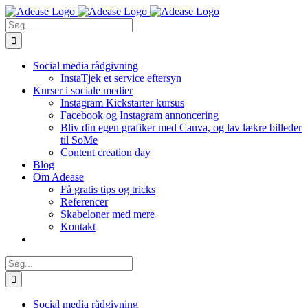
Skip
to
Søg
content
efter:
Social media rådgivning
InstaTjek et service eftersyn
Kurser i sociale medier
Instagram Kickstarter kursus
Facebook og Instagram annoncering
Bliv din egen grafiker med Canva, og lav lækre billeder
til SoMe
Content creation day
Blog
Om Adease
Få gratis tips og tricks
Referencer
Skabeloner med mere
Kontakt
Søg
efter:
Social media rådgivning