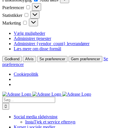
Præferencer
Præferencer
Statistikker
Statistikker
Marketing
Marketing
Vælg muligheder
Administrer tjenester
Administrer {vendor_count} leverandører
Læs mere om disse formål
Se
Godkend
Afvis
Se præferencer
Gem præferencer
præferencer
Cookiepolitik
Skip
to
Søg
content
efter:
Social media rådgivning
InstaTjek et service eftersyn
Kurser i sociale medier