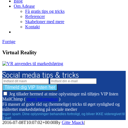
Blog
Om Adease
Få gratis tips og tricks
Referencer
Skabeloner med mere
Kontakt
Forrige
Virtual Reality
Social media tips & tricks
Jeg tillader hermed at mine oplysninger må tilføjes VIP listen
MailChimp (
more information
)
Få masser af gode råd og (hemmelige) tricks til øget synlighed og
målrettet markedsføring på sociale medier
Ingen spam. Dine oplysninger behandles fortroligt, og bliver IKKE videregivet til
3.part
2016-07-08T10:07:02+00:00
By
Gitte Maack
|