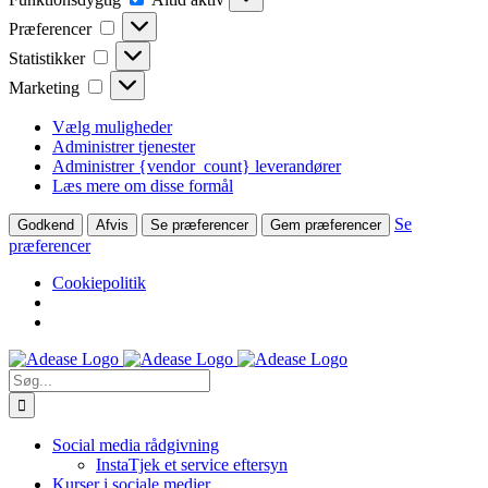
Præferencer
Præferencer
Statistikker
Statistikker
Marketing
Marketing
Vælg muligheder
Administrer tjenester
Administrer {vendor_count} leverandører
Læs mere om disse formål
Se
Godkend
Afvis
Se præferencer
Gem præferencer
præferencer
Cookiepolitik
Skip
to
Søg
content
efter:
Social media rådgivning
InstaTjek et service eftersyn
Kurser i sociale medier