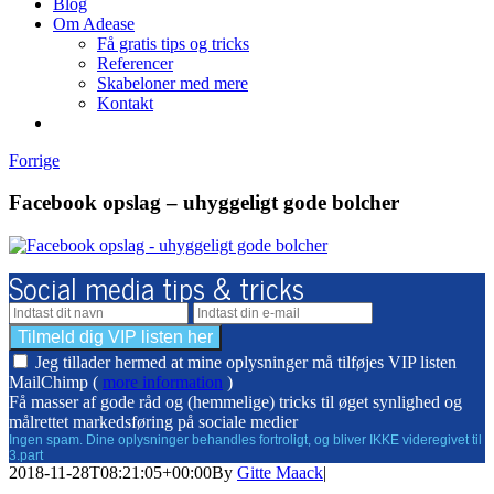
Blog
Om Adease
Få gratis tips og tricks
Referencer
Skabeloner med mere
Kontakt
Forrige
Facebook opslag – uhyggeligt gode bolcher
Social media tips & tricks
Jeg tillader hermed at mine oplysninger må tilføjes VIP listen
MailChimp (
more information
)
Få masser af gode råd og (hemmelige) tricks til øget synlighed og
målrettet markedsføring på sociale medier
Ingen spam. Dine oplysninger behandles fortroligt, og bliver IKKE videregivet til
3.part
2018-11-28T08:21:05+00:00
By
Gitte Maack
|