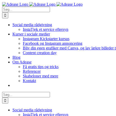
Skip
to
Søg
content
efter:
Social media rådgivning
InstaTjek et service eftersyn
Kurser i sociale medier
Instagram Kickstarter kursus
Facebook og Instagram annoncering
Bliv din egen grafiker med Canva, og lav lækre billeder 
Content creation day
Blog
Om Adease
Få gratis tips og tricks
Referencer
Skabeloner med mere
Kontakt
Søg
efter:
Social media rådgivning
InstaTjek et service eftersyn