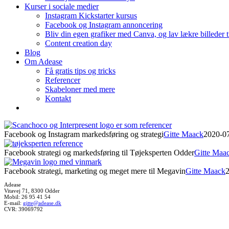
Kurser i sociale medier
Instagram Kickstarter kursus
Facebook og Instagram annoncering
Bliv din egen grafiker med Canva, og lav lækre billeder 
Content creation day
Blog
Om Adease
Få gratis tips og tricks
Referencer
Skabeloner med mere
Kontakt
Facebook og Instagram markedsføring og strategi
Gitte Maack
2020-0
Facebook strategi og markedsføring til Tøjeksperten Odder
Gitte Maa
Facebook strategi, marketing og meget mere til Megavin
Gitte Maack
Adease
Vitavej 71, 8300 Odder
Mobil: 26 95 41 54
E-mail:
gitte@adease.dk
CVR: 39069792