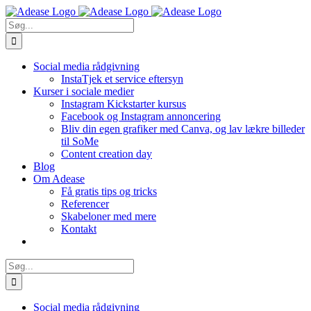
Skip
to
Søg
content
efter:
Social media rådgivning
InstaTjek et service eftersyn
Kurser i sociale medier
Instagram Kickstarter kursus
Facebook og Instagram annoncering
Bliv din egen grafiker med Canva, og lav lækre billeder
til SoMe
Content creation day
Blog
Om Adease
Få gratis tips og tricks
Referencer
Skabeloner med mere
Kontakt
Søg
efter:
Social media rådgivning