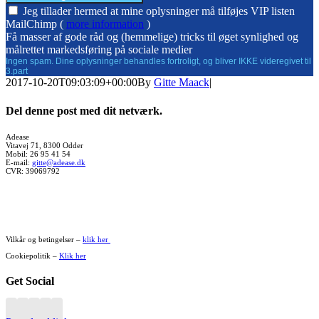
Jeg tillader hermed at mine oplysninger må tilføjes VIP listen
MailChimp (
more information
)
Få masser af gode råd og (hemmelige) tricks til øget synlighed og
målrettet markedsføring på sociale medier
Ingen spam. Dine oplysninger behandles fortroligt, og bliver IKKE videregivet til
3.part
2017-10-20T09:03:09+00:00
By
Gitte Maack
|
Del denne post med dit netværk.
Facebook
X
WhatsApp
Pinterest
Vk
Xing
E-
Adease
Vitavej 71, 8300 Odder
mail
Mobil: 26 95 41 54
E-mail:
gitte@adease.dk
CVR: 39069792
Vilkår og betingelser –
klik her
Cookiepolitik –
Klik her
Get Social